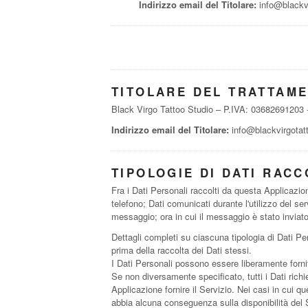
Indirizzo email del Titolare:
info@blackvi
TITOLARE DEL TRATTAME
Black Virgo Tattoo Studio – P.IVA: 03682691203
Indirizzo email del Titolare:
info@blackvirgotatt
TIPOLOGIE DI DATI RACC
Fra i Dati Personali raccolti da questa Applicazi
telefono; Dati comunicati durante l'utilizzo del se
messaggio; ora in cui il messaggio è stato inviato
Dettagli completi su ciascuna tipologia di Dati Per
prima della raccolta dei Dati stessi.
I Dati Personali possono essere liberamente fornit
Se non diversamente specificato, tutti i Dati rich
Applicazione fornire il Servizio. Nei casi in cui q
abbia alcuna conseguenza sulla disponibilità del S