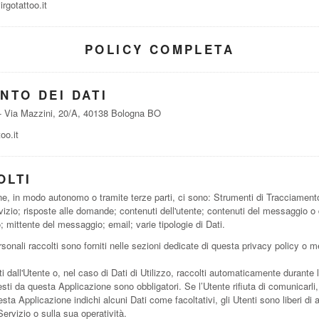
rgotattoo.it
POLICY COMPLETA
NTO DEI DATI
 - Via Mazzini, 20/A, 40138 Bologna BO
oo.it
OLTI
one, in modo autonomo o tramite terze parti, ci sono: Strumenti di Tracciament
rvizio; risposte alle domande; contenuti dell'utente; contenuti del messaggio o 
; mittente del messaggio; email; varie tipologie di Dati.
sonali raccolti sono forniti nelle sezioni dedicate di questa privacy policy o me
i dall'Utente o, nel caso di Dati di Utilizzo, raccolti automaticamente durante 
iesti da questa Applicazione sono obbligatori. Se l’Utente rifiuta di comunicarl
uesta Applicazione indichi alcuni Dati come facoltativi, gli Utenti sono liberi d
ervizio o sulla sua operatività.