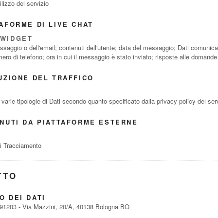
ilizzo del servizio
AFORME DI LIVE CHAT
 WIDGET
aggio o dell'email; contenuti dell'utente; data del messaggio; Dati comunicati
ro di telefono; ora in cui il messaggio è stato inviato; risposte alle domande
UZIONE DEL TRAFFICO
varie tipologie di Dati secondo quanto specificato dalla privacy policy del ser
ENUTI DA PIATTAFORME ESTERNE
 di Tracciamento
TTO
O DEI DATI
691203 - Via Mazzini, 20/A, 40138 Bologna BO