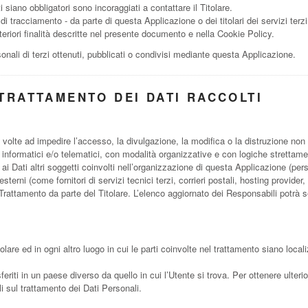
siano obbligatori sono incoraggiati a contattare il Titolare.
 di tracciamento - da parte di questa Applicazione o dei titolari dei servizi terzi
 ulteriori finalità descritte nel presente documento e nella Cookie Policy.
onali di terzi ottenuti, pubblicati o condivisi mediante questa Applicazione.
TRATTAMENTO DEI DATI RACCOLTI
 volte ad impedire l’accesso, la divulgazione, la modifica o la distruzione non
informatici e/o telematici, con modalità organizzative e con logiche strettamente
 ai Dati altri soggetti coinvolti nell’organizzazione di questa Applicazione (p
esterni (come fornitori di servizi tecnici terzi, corrieri postali, hosting provid
rattamento da parte del Titolare. L’elenco aggiornato dei Responsabili potrà s
olare ed in ogni altro luogo in cui le parti coinvolte nel trattamento siano locali
eriti in un paese diverso da quello in cui l’Utente si trova. Per ottenere ulteri
li sul trattamento dei Dati Personali.