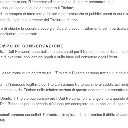
 un contratto con l’Utente e/o all'esecuzione di misure precontrattuali;
obbligo legale al quale è soggetto il Titolare;
 un compito di interesse pubblico o per l'esercizio di pubblici poteri di cui è in
to del legittimo interesse del Titolare o di terzi.
 di chiarire la concreta base giuridica di ciascun trattamento ed in particolare
concludere un contratto.
TEMPO DI CONSERVAZIONE
i Dati Personali sono trattati e conservati per il tempo richiesto dalla finalit
 di eventuali obbligazioni legali o sulla base del consenso degli Utenti.
all’esecuzione di un contratto tra il Titolare e l’Utente saranno trattenuti sino 
ibili all’interesse legittimo del Titolare saranno trattenuti sino al soddisfaciment
 perseguito dal Titolare nelle relative sezioni di questo documento o contattando
Utente, il Titolare può conservare i Dati Personali più a lungo sino a quando d
Dati Personali per un periodo più lungo per adempiere ad un obbligo di legge o 
nali saranno cancellati. Pertanto, allo spirare di tale termine il diritto di acces
ati.