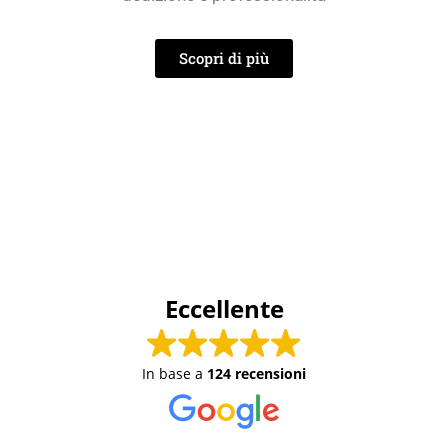
Scopri di più
P
L
A
I
O
R
E
B
C
T
R
L
A
I
C
O
T
S
I
G
I
T
Eccellente
N
O
I
G
N
In base a
124 recensioni