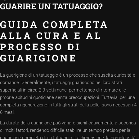
GUARIRE UN TATUAGGIO?
GUIDA COMPLETA
ALLA CURA E AL
PROCESSO DI
GUARIGIONE
La guarigione di un tatuaggio è un processo che suscita curiosità e
domande. Generalmente, i tatuaggi guariscono nei loro strati
superficiali in circa 2-3 settimane, permettendo di ritornare alle
proprie abitudini quotidiane senza preoccupazioni. Tuttavia, per una
completa rigenerazione in tutti gli strati della pelle, sono necessari 4-
6 mesi.
La durata della guarigione può variare significativamente a seconda
di molti fattori, rendendo difficile stabilire un tempo preciso per la
guarigione completa di un tatuaggio. La dimensione, la complessità,