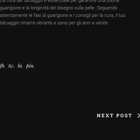
La cura del tatuaggio è essenziale per garantire una buona
guarigione e la longevità del disegno sulla pelle. Seguendo
attentamente le fasi di guarigione e i consigli per la cura, il tuo
tatuaggio rimarrà vibrante e sano per gli anni a venire.
fb
tw
ln
pin
NEXT POST